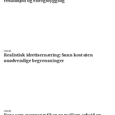
restitusjon og energibygging
HELSE
Realistisk idrettsernæring: Sunn kost uten
unødvendige begrensninger
HELSE
Yoga som overgang: Skap ro mellom arbeid og