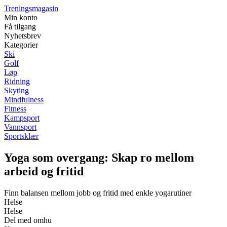
Treningsmagasin
Min konto
Få tilgang
Nyhetsbrev
Kategorier
Ski
Golf
Løp
Ridning
Skyting
Mindfulness
Fitness
Kampsport
Vannsport
Sportsklær
Yoga som overgang: Skap ro mellom
arbeid og fritid
Finn balansen mellom jobb og fritid med enkle yogarutiner
Helse
Helse
Del med omhu