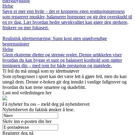
energibygging
Helse
Søvn er mer enn hvile – det er kroppens egen restitusjonsprosess
som reparerer muskler, balanserer hormoner og gir deg overskudd til
en ny dag. Lær hvordan bedre søvnkvalitet kan gjøre deg sterkere,
friskere og mer fokusert.
Realistisk idrettsernæring: Sunn kost uten unødvendige
begrensninger
Helse
Glem ekstreme dietter og strenge regler. Denne artikkelen viser
hvordan du kan bygge et sunt og balansert kosthold som støtter
treningen din – med rom for både prestasjon og matglede.
Ti feil du må unngå som ny idrettsutøver
Som nybegynner i sport kan det være lett å gjøre feil, men du kan
unngå dem. Denne e-boken gir deg innsikt i vanlige fallgruver og
hvordan du kan trene smartere og skadefritt.
Last ned veiledningen her
Få nyheter fra oss – meld deg på nyhetsbrevet
Nyhetsbrevet du faktisk ønsker å lese.
Skriv inn e-posten din her
Registrer deg nå