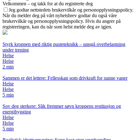
Velkommen – og takk for at du registrerte deg
Jeg godtar nettstedets brukervilkår og personopplysningspolicy.
Når du melder deg på vårt nyhetsbrev godtar du også våre
brukervilkår og personopplysningspolicy. Hvis du angrer på
registreringen, kan du når som helst melde deg av igjen.
Styrk kroppen med riktig pusteteknikk – unngå overbelastning
under trening
Helse
Helse
2 min
Sammen er det lettere: Fellesskap som drivkraft for sunne vaner
Helse
Helse
5 min
Sov deg sterkere: Slik fremmer søvn kroppens restitusjon og
energibygging
Helse
Helse
5 min
Realistisk idrettsernæring: Sunn kost uten unødvendige