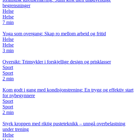
begrensninger
Helse
Helse
7 min
Yoga som overgang: Skap ro mellom arbeid og fritid
Helse
Helse
3 min
Oversikt: Trimsykler i forskjellige design og prisklasser
Sport
Sport
2 min
Kom godt i gang med kondisjonstrening: En trygg og effektiv start
for nybegynnere
Sport
Sport
2 min
Styrk kroppen med riktig pusteteknikk – unngå overbelastning
under trening
Helse