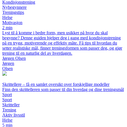
Kondisjonstrening
Nybegynnere
Treningstips
Helse
Motivasjon
2 min
Lyst til å komme i bedre form, men usikker på hvor du skal
begynne? Denne guiden hjelper deg i gang med kondisjonstrening
på en trygg, motiverende og effektiv måte. Få tips til hvordan du
setter realistiske mål, finner treningsformen som passer deg, og gjør
trening til en naturlig del av hverdagen.
Jørgen Olsen
Jørgen
Olsen
Skrittellere – få en samlet oversikt over forskjellige modeller
Finn den skrittelleren som passer til din hverdag og dine treningsmål
Sport
Sport
Skritteller
Trening
Aktiv livsstil
Helse
5 min