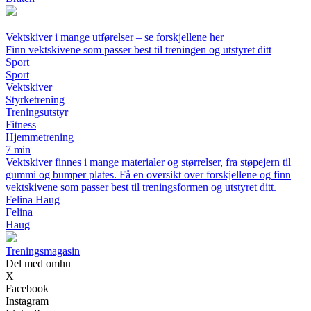
Vektskiver i mange utførelser – se forskjellene her
Finn vektskivene som passer best til treningen og utstyret ditt
Sport
Sport
Vektskiver
Styrketrening
Treningsutstyr
Fitness
Hjemmetrening
7 min
Vektskiver finnes i mange materialer og størrelser, fra støpejern til
gummi og bumper plates. Få en oversikt over forskjellene og finn
vektskivene som passer best til treningsformen og utstyret ditt.
Felina Haug
Felina
Haug
Treningsmagasin
Del med omhu
X
Facebook
Instagram