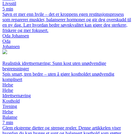
Livsstil
5 min
Søvn er mer enn hvile – det er kroppens egen restitusjonsprosess
som reparerer muskler, balanserer hormoner og gir deg overskudd til
en ny dag. Lær hvordan bedre søvnkvalitet kan gjøre deg sterkere,
friskere og mer fokusert.
Oda Johansen
Oda
Johansen
Realistisk idrettsernæring: Sunn kost uten unødvendige
begrensninger
Spis smart, tren bedre – uten å gjøre kostholdet unødvendig
komplisert
Helse
Helse
Idrettsernæring
Kosthold
Trening
Helse
Balanse
7 min
Glem ekstreme dietter og strenge regler. Denne artikkelen viser
hvordan du kan bygge et sunt og balansert kosthold som støtter