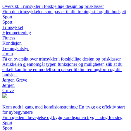
Oversikt: Trimsykler i forskjellige design og prisklasser
Finn den trimsykkelen som passer til din treningsstil og ditt budsjett
Sport
Sport
Trimsykkel
Hjemmetrening
Fitness
Kondisjon
Treningsutstyr
2 min
Få en oversikt over trimsykler i forskjellige design og prisklasser.
Artikkelen gjennomgår typer, funksjoner og muligheter, slik at du
enkelt kan finne en modell som passer til din treningsform og ditt
budsjett.
Jørgen Greve
Jørgen
Greve
Kom godt i gang med kondisjonstrening: En trygg og effektiv start
for nybegynnere
Finn gleden i bevegelse og bygg kondisjonen trygt – steg for steg
Sport
Sport