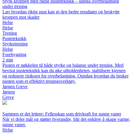
Styrk kroppen med riktig pusteteknikk – unngå overbelastning
under trening
Lær hvordan riktig pust kan gi deg bedre resultater og beskytte
kroppen mot skader
Helse
Helse
Trening
Pusteteknikk
Styrketrening
Helse
Forebygging
2 min
Pusten er nøkkelen til både styrke og balanse under trening. Med
bevisst pusteteknikk kan du øke utholdenheten, stabilisere kjernen
og redusere risikoen for overbelastning. Oppdag hvordan du bruker
pusten som et effektivt treningsverktøy.
Jørgen Greve
Jørgen
Greve
Sammen er det lettere: Fellesskap som drivkraft for sunne vaner
Når vi deler mål og støtter hverandre, blir det enklere å skape varige,
sunne vaner.
Helse