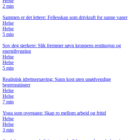
Helse
2 min
Sammen er det lettere: Fellesskap som drivkraft for sunne vaner
Helse
Helse
5 min
Sov deg sterkere: Slik fremmer søvn kroppens restitusjon og
energibygging
Helse
Helse
5 min
Realistisk idrettsernæring: Sunn kost uten unødvendige
begrensninger
Helse
Helse
7 min
Yoga som overgang: Skap ro mellom arbeid og fritid
Helse
Helse
3 min