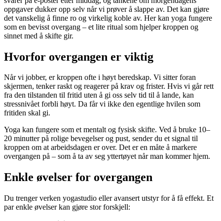
svarer på e-poster etter middag, og tankene om morgendagens
oppgaver dukker opp selv når vi prøver å slappe av. Det kan gjøre
det vanskelig å finne ro og virkelig koble av. Her kan yoga fungere
som en bevisst overgang – et lite ritual som hjelper kroppen og
sinnet med å skifte gir.
Hvorfor overgangen er viktig
Når vi jobber, er kroppen ofte i høyt beredskap. Vi sitter foran
skjermen, tenker raskt og reagerer på krav og frister. Hvis vi går rett
fra den tilstanden til fritid uten å gi oss selv tid til å lande, kan
stressnivået forbli høyt. Da får vi ikke den egentlige hvilen som
fritiden skal gi.
Yoga kan fungere som et mentalt og fysisk skifte. Ved å bruke 10–
20 minutter på rolige bevegelser og pust, sender du et signal til
kroppen om at arbeidsdagen er over. Det er en måte å markere
overgangen på – som å ta av seg yttertøyet når man kommer hjem.
Enkle øvelser for overgangen
Du trenger verken yogastudio eller avansert utstyr for å få effekt. Et
par enkle øvelser kan gjøre stor forskjell: