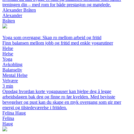
treningen din – med rom for både prestasjon og matglede.
Alexander Bråten
Alexander
Bråten
Yoga som overgang: Skap ro mellom arbeid og fritid
Finn balansen mellom jobb og fritid med enkle yogarutiner
Helse
Helse
Yoga
Avkobling
Balanseliv
Mental Helse
Velvære
3 min
Oppdag hvordan korte yogapauser kan hjelpe deg å legge
arbeidsdagen bak deg og finne ro før kvelden. Med bevisste
bevegelser og pust kan du skape en myk overgang som gir mer
energi og tilstedeværelse i fritiden.
Felina Haug
Felina
Haug