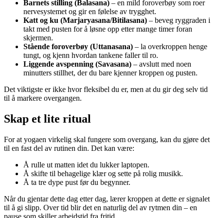
Barnets stilling (Balasana)
– en mild foroverbøy som roer
nervesystemet og gir en følelse av trygghet.
Katt og ku (Marjaryasana/Bitilasana)
– beveg ryggraden i
takt med pusten for å løsne opp etter mange timer foran
skjermen.
Stående foroverbøy (Uttanasana)
– la overkroppen henge
tungt, og kjenn hvordan tankene faller til ro.
Liggende avspenning (Savasana)
– avslutt med noen
minutters stillhet, der du bare kjenner kroppen og pusten.
Det viktigste er ikke hvor fleksibel du er, men at du gir deg selv tid
til å markere overgangen.
Skap et lite ritual
For at yogaen virkelig skal fungere som overgang, kan du gjøre det
til en fast del av rutinen din. Det kan være:
Å rulle ut matten idet du lukker laptopen.
Å skifte til behagelige klær og sette på rolig musikk.
Å ta tre dype pust før du begynner.
Når du gjentar dette dag etter dag, lærer kroppen at dette er signalet
til å gi slipp. Over tid blir det en naturlig del av rytmen din – en
pause som skiller arbeidstid fra fritid.