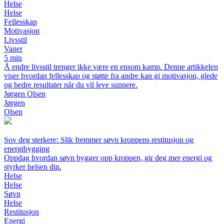
Helse
Helse
Fellesskap
Motivasjon
Livsstil
Vaner
5 min
Å endre livsstil trenger ikke være en ensom kamp. Denne artikkelen
viser hvordan fellesskap og støtte fra andre kan gi motivasjon, glede
og bedre resultater når du vil leve sunnere.
Jørgen Olsen
Jørgen
Olsen
Sov deg sterkere: Slik fremmer søvn kroppens restitusjon og
energibygging
Oppdag hvordan søvn bygger opp kroppen, gir deg mer energi og
styrker helsen din.
Helse
Helse
Søvn
Helse
Restitusjon
Energi