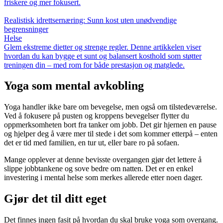
friskere og mer fokusert.
Realistisk idrettsernæring: Sunn kost uten unødvendige
begrensninger
Helse
Glem ekstreme dietter og strenge regler. Denne artikkelen viser
hvordan du kan bygge et sunt og balansert kosthold som støtter
treningen din – med rom for både prestasjon og matglede.
Yoga som mental avkobling
Yoga handler ikke bare om bevegelse, men også om tilstedeværelse.
Ved å fokusere på pusten og kroppens bevegelser flytter du
oppmerksomheten bort fra tanker om jobb. Det gir hjernen en pause
og hjelper deg å være mer til stede i det som kommer etterpå – enten
det er tid med familien, en tur ut, eller bare ro på sofaen.
Mange opplever at denne bevisste overgangen gjør det lettere å
slippe jobbtankene og sove bedre om natten. Det er en enkel
investering i mental helse som merkes allerede etter noen dager.
Gjør det til ditt eget
Det finnes ingen fasit på hvordan du skal bruke yoga som overgang.