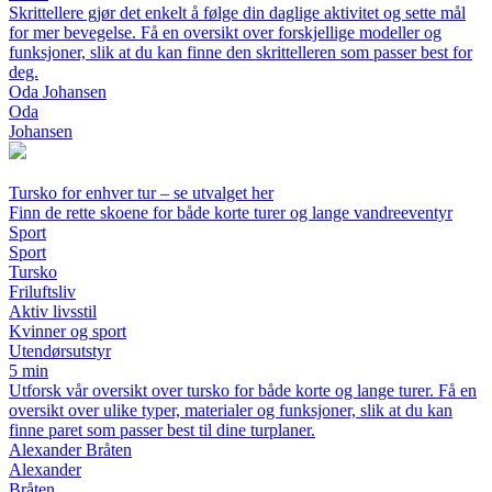
Skrittellere gjør det enkelt å følge din daglige aktivitet og sette mål
for mer bevegelse. Få en oversikt over forskjellige modeller og
funksjoner, slik at du kan finne den skrittelleren som passer best for
deg.
Oda Johansen
Oda
Johansen
Tursko for enhver tur – se utvalget her
Finn de rette skoene for både korte turer og lange vandreeventyr
Sport
Sport
Tursko
Friluftsliv
Aktiv livsstil
Kvinner og sport
Utendørsutstyr
5 min
Utforsk vår oversikt over tursko for både korte og lange turer. Få en
oversikt over ulike typer, materialer og funksjoner, slik at du kan
finne paret som passer best til dine turplaner.
Alexander Bråten
Alexander
Bråten