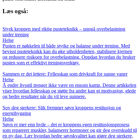
Læs også:
Styrk kroppen med riktig pusteteknikk – unngå overbelastning
under trening
Helse
Pusten er nøkkelen til både styrke og balanse under trening. Med
bevisst pusteteknikk kan du øke utholdenheten, stabilisere kjernen
og redusere risikoen for overbelastning. Oppdag hvordan du bruker
pusten som et effektivt treningsverktøy.
Sammen er det lettere: Fellesskap som drivkraft for sunne vaner
Helse
Å endre livsstil trenger ikke være en ensom kamp. Denne artikkelen
viser hvordan fellesskap og støtte fra andre kan gi motivasjon, glede
og bedre resultater når du vil leve sunnere.
Sov deg sterkere: Slik fremmer søvn kroppens restitusjon og
energibygging
Helse
Søvn er mer enn hvile – det er kroppens egen restitusjonsprosess
som reparerer muskler, balanserer hormoner og gir deg overskudd til
en ny dag. Lær hvordan bedre søvnkvalitet kan gjøre deg sterkere,